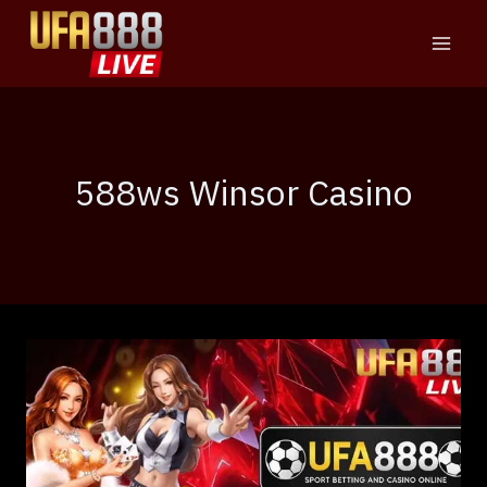
Skip
to
content
588ws Winsor Casino