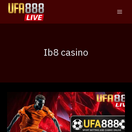
Skip
to
content
Ib8 casino