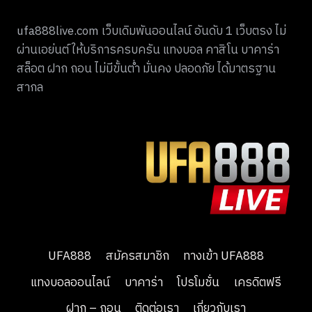
ufa888live.com เว็บเดิมพันออนไลน์ อันดับ 1 เว็บตรง ไม่
ผ่านเอย่นต์ ให้บริการครบครัน แทงบอล คาสิโน บาคาร่า
สล็อต ฝาก ถอน ไม่มีขั้นต่ำ มั่นคง ปลอดภัย ได้มาตรฐาน
สากล
UFA888
สมัครสมาชิก
ทางเข้า UFA888
แทงบอลออนไลน์
บาคาร่า
โปรโมชั่น
เครดิตฟรี
ฝาก – ถอน
ติดต่อเรา
เกี่ยวกับเรา