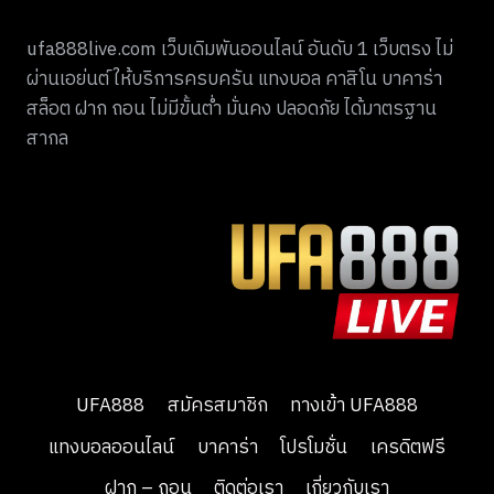
ufa888live.com เว็บเดิมพันออนไลน์ อันดับ 1 เว็บตรง ไม่
ผ่านเอย่นต์ ให้บริการครบครัน แทงบอล คาสิโน บาคาร่า
สล็อต ฝาก ถอน ไม่มีขั้นต่ำ มั่นคง ปลอดภัย ได้มาตรฐาน
สากล
UFA888
สมัครสมาชิก
ทางเข้า UFA888
แทงบอลออนไลน์
บาคาร่า
โปรโมชั่น
เครดิตฟรี
ฝาก – ถอน
ติดต่อเรา
เกี่ยวกับเรา