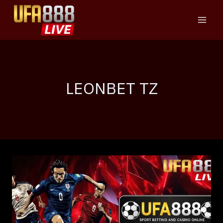
Skip
to
content
LEONBET TZ