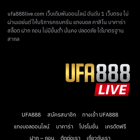
ufa888live.com เว็บเดิมพันออนไลน์ อันดับ 1 เว็บตรง ไม่
ผ่านเอย่นต์ ให้บริการครบครัน แทงบอล คาสิโน บาคาร่า
สล็อต ฝาก ถอน ไม่มีขั้นต่ำ มั่นคง ปลอดภัย ได้มาตรฐาน
สากล
UFA888
สมัครสมาชิก
ทางเข้า UFA888
แทงบอลออนไลน์
บาคาร่า
โปรโมชั่น
เครดิตฟรี
ฝาก – ถอน
ติดต่อเรา
เกี่ยวกับเรา