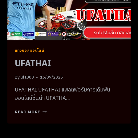
แทงบอลออนไลน์
UFATHAI
By
ufa888
16/09/2025
UFATHAI UFATHAI แพลตฟอร์มการเดิมพัน
ออนไลน์ชั้นนำ UFATHA…
UFATHAI
READ MORE