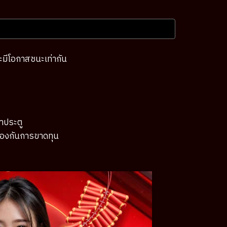
ะมีโอกาสชนะเท่ากัน
ำประตู
ป้องกันการขาดทุน