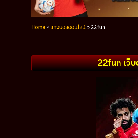
Home
»
แทงบอลออนไลน์
»
22fun
22fun เว็บ