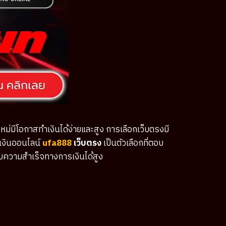
ือใหม่มีโอกาสทำเงินได้ง่ายและสูง การเลือกเว็บตรงมี
ำเงินออนไลน์
ufa888
เว็บตรง
เป็นตัวเลือกที่ตอบ
สบความสำเร็จทางการเงินได้สูง