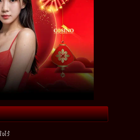
ใจไว้