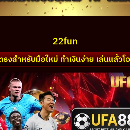
22fun
ตรงสำหรับมือใหม่ ทำเงินง่าย เล่นแล้ว