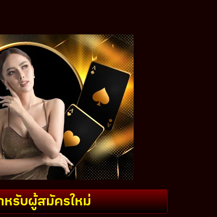
หรับผู้สมัครใหม่