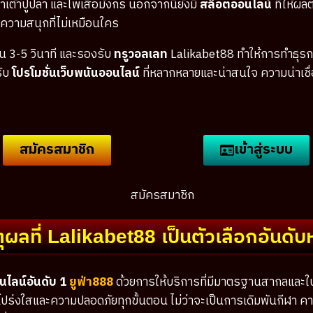
้ำเต้าปูปลา และไพ่เสือมังกร นอกจากนี้ยังมี
สล็อตออนไลน์
ที่ให้ผ
ะความสนุกที่ไม่เหมือนใคร
ใน 3-5 วินาที และรองรับ
ทรูวอลเลท
Lalikabet88 ทำให้การทำธุรกร
รับ
โปรโมชั่นเว็บพนันออนไลน์
ที่หลากหลายและน่าสนใจ ความน่าเชื่
สมัครสมาชิก
เข้าสู่ระบบ
ุผลที่ Lalikabet88 เป็นตัวเลือกอันดับห
นไลน์อันดับ 1
ยูฟ่า888
ด้วยการให้บริการที่มีมาตรฐานสากลและ
มโปร่งใสและความปลอดภัยทุกขั้นตอน ไม่ว่าจะเป็นการเดิมพันกีฬา 