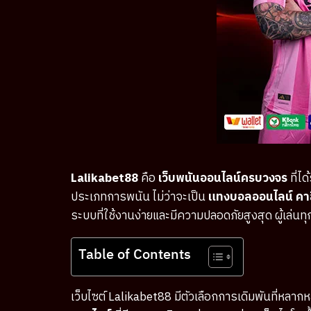
Lalikabet88
คือ
เว็บพนันออนไลน์ครบวงจร
ที่ไ
ประเภทการพนัน ไม่ว่าจะเป็น
แทงบอลออนไลน์
คา
ระบบที่ใช้งานง่ายและมีความปลอดภัยสูงสุด ผู้เล่นท
Table of Contents
เว็บไซต์ Lalikabet88 มีตัวเลือกการเดิมพันที่หลากห