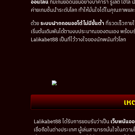
ออนไลน์
ที่มีเกมยอดนิยมอย่างบาคาร่า รูเล็ต ไฮโล น
ค่ายเกมชั้นนำระดับโลก ทำให้มั่นใจได้ในคุณภาพแล
ด้วย
ระบบฝากถอนออโต้ไม่มีขั้นต่ำ
ที่รวดเร็วภาย
เริ่มต้นเดิมพันได้ตามงบประมาณของตนเอง พร้อม
Lalikabet88 เป็นที่ไว้วางใจของนักพนันทั่วโลก
เหต
Lalikabet88 ได้รับการยอมรับว่าเป็น
เว็บพนันออ
เชื่อถือในต่างประเทศ ผู้เล่นสามารถมั่นใจในควา