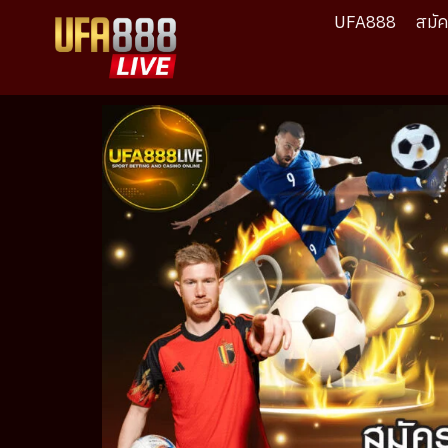
UFA888
สมั