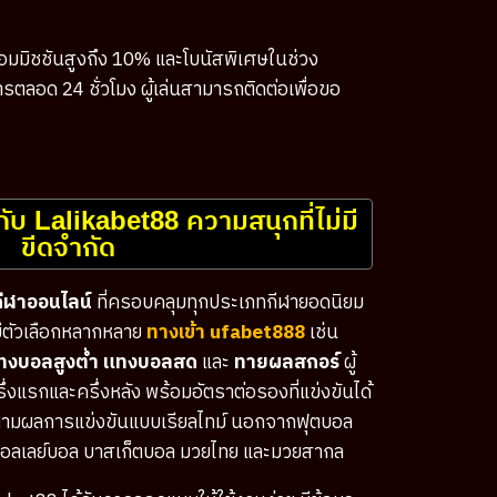
าคอมมิชชันสูงถึง 10% และโบนัสพิเศษในช่วง
ารตลอด 24 ชั่วโมง ผู้เล่นสามารถติดต่อเพื่อขอ
ับ Lalikabet88 ความสนุกที่ไม่มี
ขีดจำกัด
กีฬาออนไลน์
ที่ครอบคลุมทุกประเภทกีฬายอดนิยม
มีตัวเลือกหลากหลาย
ทางเข้า ufabet888
เช่น
ทงบอลสูงต่ำ
แทงบอลสด
และ
ทายผลสกอร์
ผู้
รึ่งแรกและครึ่งหลัง พร้อมอัตราต่อรองที่แข่งขันได้
ดตามผลการแข่งขันแบบเรียลไทม์ นอกจากฟุตบอล
นิส วอลเลย์บอล บาสเก็ตบอล มวยไทย และมวยสากล