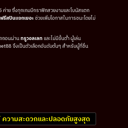
5 ค่าย ซึ่งทุกเกมมีกราฟิกสวยงามและโบนัสแตก
ฟรีสปินแจกเยอะ
ช่วยเพิ่มโอกาสในการชนะโดยไม่
ฝากถอนผ่าน
ทรูวอลเลท
และไม่มีขั้นต่ำ ผู้เล่น
 จึงเป็นตัวเลือกอันดับต้นๆ สำหรับผู้ที่ชื่น
 ความสะดวกและปลอดภัยสูงสุด