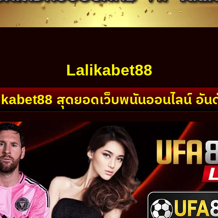
Lalikabet88
ikabet88 สุดยอดเว็บพนันออนไลน์ อันด