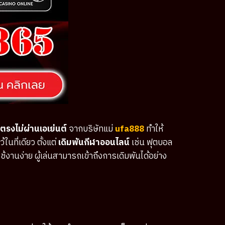
บตรงไม่ผ่านเอเย่นต์
จากบริษัทแม่
ufa888
ทำให้
ที่เดียว ตั้งแต่
เดิมพันกีฬาออนไลน์
เช่น ฟุตบอล
้งานง่าย ผู้เล่นสามารถเข้าถึงการเดิมพันได้อย่าง