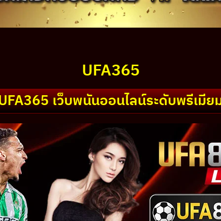
UFA365
UFA365 เว็บพนันออนไลน์ระดับพรีเมีย