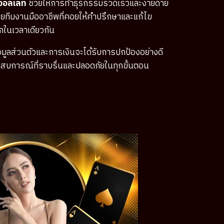
ูวอลเลท
ช่วยให้การทำธุรกรรมรวดเร็วและง่ายดาย
้วยทีมงานมืออาชีพที่คอยให้คำปรึกษาและแก้ไข
กในเวลาเดียวกัน
อมูลส่วนตัวและการเงินจะได้รับการปกป้องอย่างดี
บการณ์ที่ราบรื่นและปลอดภัยในทุกขั้นตอน