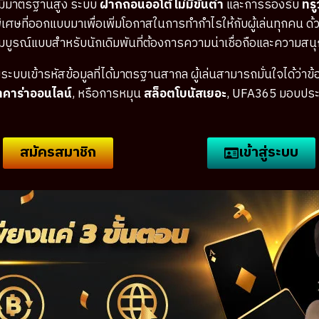
ะมีมาตรฐานสูง ระบบ
ฝากถอนออโต้ไม่มีขั้นต่ำ
และการรองรับ
ทร
เศษที่ออกแบบมาเพื่อเพิ่มโอกาสในการทำกำไรให้กับผู้เล่นทุกคน ด
สมบูรณ์แบบสำหรับนักเดิมพันที่ต้องการความน่าเชื่อถือและความสนุ
บบเข้ารหัสข้อมูลที่ได้มาตรฐานสากล ผู้เล่นสามารถมั่นใจได้ว่าข้
าคาร่าออนไลน์
, หรือการหมุน
สล็อตโบนัสเยอะ
, UFA365 มอบประส
สมัครสมาชิก
เข้าสู่ระบบ